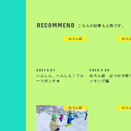
RECOMMEND
こちらの記事も人気です。
めろん組
めろ
2021.8.27
2020.2.20
へんしん、へんしん！フル
めろん組 はつか大根
ーツポンチ★
ッキング編
めろん組
めろ