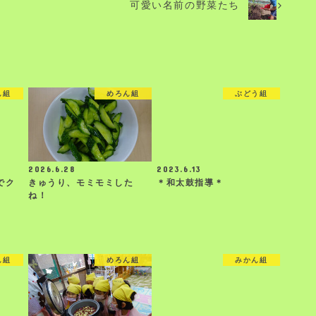
可愛い名前の野菜たち
ん組
めろん組
ぶどう組
2026.6.28
2023.6.13
でク
きゅうり、モミモミした
＊和太鼓指導＊
ね！
ん組
めろん組
みかん組