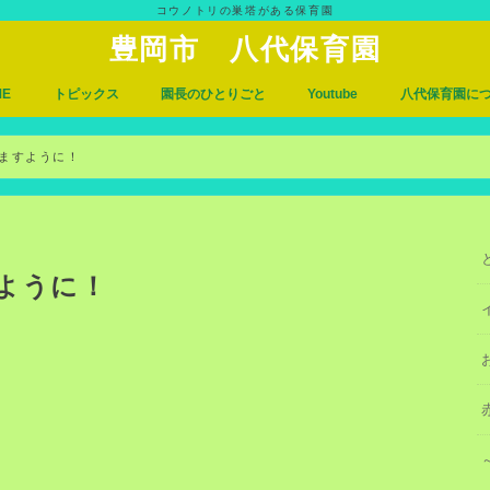
コウノトリの巣塔がある保育園
豊岡市 八代保育園
ME
トピックス
園長のひとりごと
Youtube
八代保育園に
入園について
アクセス
ますように！
ように！