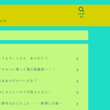
sear
ch
ついて
とうもろこしさん ありがとう
イナカーに乗って夏の図書館へ！！
お水あそびだーいすき♡
赤しそジュースで元気もりもり！
～園長のひとりごと・・・酷暑と汗腺～