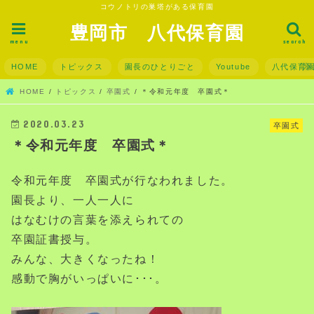
コウノトリの巣塔がある保育園
豊岡市 八代保育園
menu
search
HOME
トピックス
園長のひとりごと
Youtube
八代保育
HOME
トピックス
卒園式
＊令和元年度 卒園式＊
2020.03.23
卒園式
＊令和元年度 卒園式＊
令和元年度 卒園式が行なわれました。
園長より、一人一人に
はなむけの言葉を添えられての
卒園証書授与。
みんな、大きくなったね！
感動で胸がいっぱいに･･･。