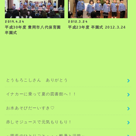
2019.4.24
2012.3.24
平成30年度 豊岡市八代保育園
平成23年度 卒園式 2012.3.24
卒園式
とうもろこしさん ありがとう
イナカーに乗って夏の図書館へ！！
お水あそびだーいすき♡
赤しそジュースで元気もりもり！
～園長のひとりごと・・・酷暑と汗腺～