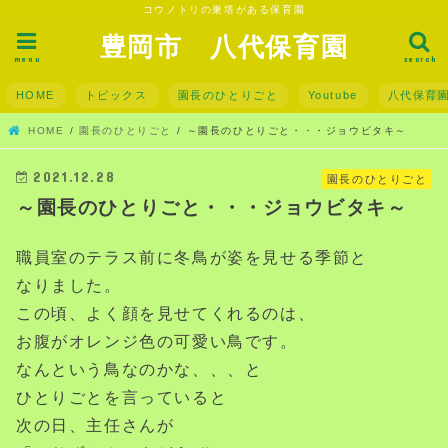
コウノトリの巣塔がある保育園
豊岡市 八代保育園
menu
search
HOME
トピックス
園長のひとりごと
Youtube
八代保育
HOME
園長のひとりごと
～園長のひとりごと・・・ジョウビタキ～
2021.12.28
園長のひとりごと
～園長のひとりごと・・・ジョウビタキ～
職員室のテラス前に冬鳥が姿を見せる季節と
なりました。
この頃、よく顔を見せてくれるのは、
お腹がオレンジ色の可愛い鳥です。
なんという鳥なのかな、、、と
ひとりごとを言っていると
次の日、主任さんが