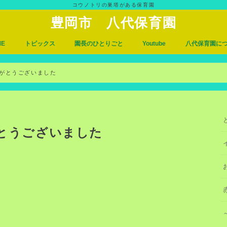
コウノトリの巣塔がある保育園
豊岡市 八代保育園
ME
トピックス
園長のひとりごと
Youtube
八代保育園に
入園について
アクセス
がとうございました
とうございました