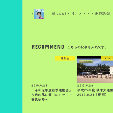
～園長のひとりごと・・・正範語録
RECOMMEND
こちらの記事も人気です。
運動会
Yout
2019.9.25
2013.9.26
「令和元年度秋季運動会」
平成25年度 秋季大運
八代の風に響（の）せて～
2013.9.21【動画】
春夏秋冬～