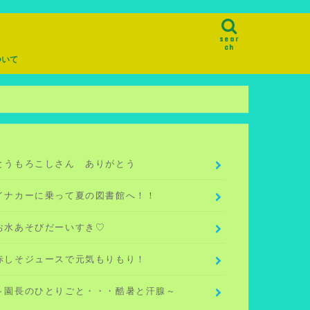
sear
ch
ついて
とうもろこしさん ありがとう
イナカーに乗って夏の図書館へ！！
お水あそびだーいすき♡
赤しそジュースで元気もりもり！
～園長のひとりごと・・・酷暑と汗腺～