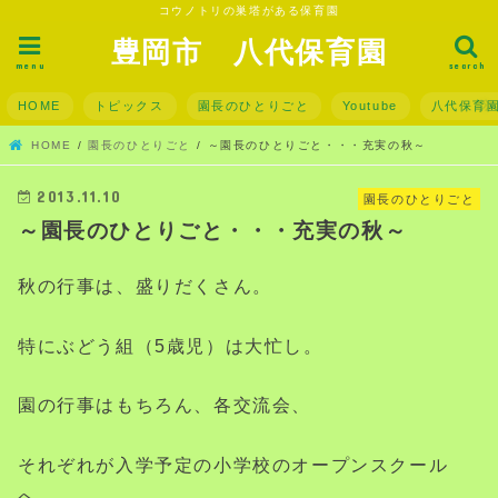
コウノトリの巣塔がある保育園
豊岡市 八代保育園
menu
search
HOME
トピックス
園長のひとりごと
Youtube
八代保育
HOME
園長のひとりごと
～園長のひとりごと・・・充実の秋～
2013.11.10
園長のひとりごと
～園長のひとりごと・・・充実の秋～
秋の行事は、盛りだくさん。
特にぶどう組（5歳児）は大忙し。
園の行事はもちろん、各交流会、
それぞれが入学予定の小学校のオープンスクール
へ。