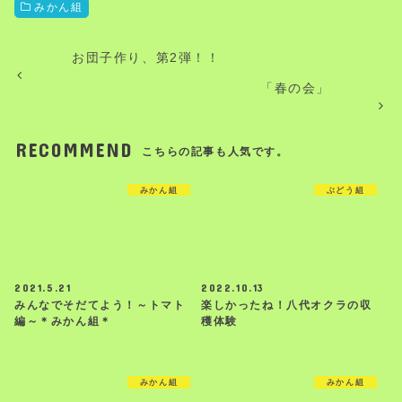
みかん組
お団子作り、第2弾！！
「春の会」
RECOMMEND
こちらの記事も人気です。
みかん組
ぶどう組
2021.5.21
2022.10.13
みんなでそだてよう！～トマト
楽しかったね！八代オクラの収
編～＊みかん組＊
穫体験
みかん組
みかん組