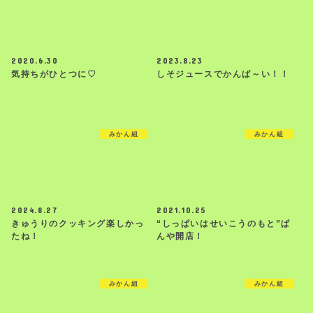
2020.6.30
2023.8.23
気持ちがひとつに♡
しそジュースでかんぱ～い！！
みかん組
みかん組
2024.8.27
2021.10.25
きゅうりのクッキング楽しかっ
“しっぱいはせいこうのもと”ぱ
たね！
んや開店！
みかん組
みかん組