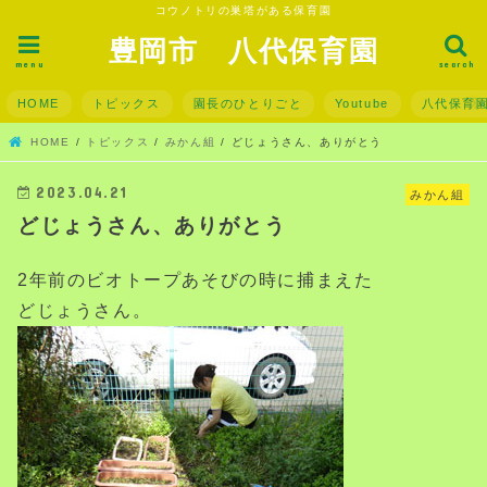
コウノトリの巣塔がある保育園
豊岡市 八代保育園
menu
search
HOME
トピックス
園長のひとりごと
Youtube
八代保育
HOME
トピックス
みかん組
どじょうさん、ありがとう
2023.04.21
みかん組
どじょうさん、ありがとう
2年前のビオトープあそびの時に捕まえた
どじょうさん。