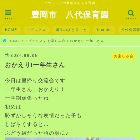
コウノトリの巣塔がある保育園
豊岡市 八代保育園
menu
search
HOME
トピックス
園長のひとりごと
Youtube
八代保育
HOME
トピックス
お楽しみ会
おかえり!一年生さん
2024.08.26
お楽しみ会
おかえり!一年生さん
今日は里帰り交流会です
一年生さん、おかえり！
一学期頑張ったね
初めは
恥ずかしそうな表情だった子も
しばらくすると…
ぶどう組だった頃の顔に♪